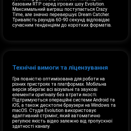
базовим RTP серед ігрових шоу Evolution.
Максимальний виграш поступається Crazy
Time, але значно перевершує Dream Catcher.
Тривалість раундів 60-90 секунд відповідає
сучасним тенденціям до коротких форматів.
Технічні вимоги та ліцензування
Гра повністю оптимізована для роботи на
різних пристроях та платформах. Мобільна
версія зберігає всі візуальні та звукові
елементи оригіналу без втрати якості.
Підтримуються операційні системи Android та
iOS, а також десктопні браузери на Windows та
macOS. Студія Evolution використовує
адаптивний стрімінг, який автоматично
регулює якість відео залежно від пропускної
здатності каналу.