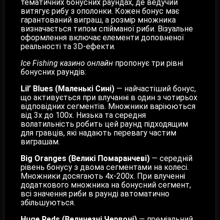
тематичних бонусних раундах, де ведучий
витягує рибу з ополонки. Кожен бонус має
гарантований виграш, а розмір множника
визначається типом спійманої риби. Візуальне
оформлення включає елементи доповненої
реальності та 3D-ефекти.
Ice Fishing казино онлайн
пропонує три рівні
бонусних раундів:
Lil’ Blues (Маленькі Сині)
— найчастіший бонус,
що активується при влучанні в один з чотирьох
відповідних сегментів. Множники варіюються
від 3x до 100x. Низька та середня
волатильність робить цей раунд підходящим
для гравців, які надають перевагу частим
виграшам.
Big Oranges (Великі Помаранчеві)
— середній
рівень бонусу з двома сегментами на колесі.
Множники досягають 4x-200x. При влученні
додаткового множника на бонусний сегмент,
всі значення риби в раунді автоматично
збільшуються.
Huge Reds (Величезні Червоні)
— преміальний