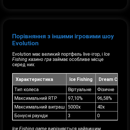
Порівняння з іншими ігровими шоу
Evolution
Evolution має великий портфель live-ігор, і
Ice
Fishing казино гра
займає особливе місце
серед них:
Характеристика
Ice Fishing
Dream Catche
Тип колеса
Віртуальне
Фізичне
Максимальний RTP
97,10%
96,58%
Максимальний виграш
5000x
40x
Бонусні раунди
3
0
Ice Fishing game
вирізняється найвищим