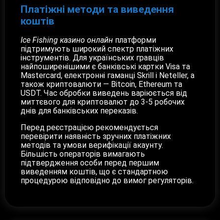
Платіжні методи та виведення
коштів
Ice Fishing казино онлайн
платформи
підтримують широкий спектр платіжних
інструментів. Для українських гравців
найпоширенішими є банківські картки Visa та
Mastercard, електронні гаманці Skrill і Neteller, а
також криптовалюти — Bitcoin, Ethereum та
USDT. Час обробки виведень варіюється від
миттєвого для криптовалют до 3-5 робочих
днів для банківських переказів.
Перед реєстрацією рекомендується
перевірити наявність зручних платіжних
методів та умови верифікації акаунту.
Більшість операторів вимагають
підтвердження особи перед першим
виведенням коштів, що є стандартною
процедурою відповідно до вимог регуляторів.