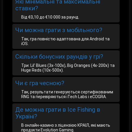
Які мінімальні та максимальні
ставки?
Від €0,10 до €10 000 за раунд.
Чи можна грати з мобільного?
Так, гра повністю адаптована для Android та
iOS.
Скільки бонусних раундів у грі?
Три: Lil' Blues (3x-100x), Big Oranges (4x-200x) та
Huge Reds (10x-500x).
Чи є гра чесною?
Так, результати генеруються сертифікованим
RNG та перевіряються iTech Labs і eCOGRA.
Де можна грати в Ice Fishing в
Україні?
В онлайн-казино з ліцензією КРАІЛ, які мають
продукти Evolution Gaming.