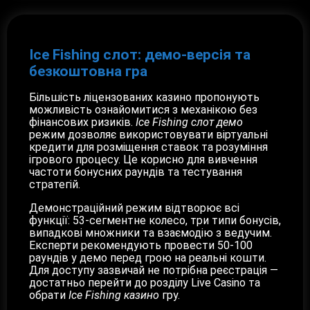
Ice Fishing слот: демо-версія та
безкоштовна гра
Більшість ліцензованих казино пропонують
можливість ознайомитися з механікою без
фінансових ризиків.
Ice Fishing слот демо
режим дозволяє використовувати віртуальні
кредити для розміщення ставок та розуміння
ігрового процесу. Це корисно для вивчення
частоти бонусних раундів та тестування
стратегій.
Демонстраційний режим відтворює всі
функції: 53-сегментне колесо, три типи бонусів,
випадкові множники та взаємодію з ведучим.
Експерти рекомендують провести 50-100
раундів у демо перед грою на реальні кошти.
Для доступу зазвичай не потрібна реєстрація —
достатньо перейти до розділу Live Casino та
обрати
Ice Fishing казино
гру.